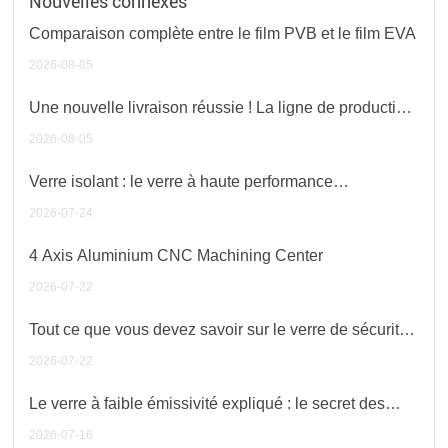
Nouvelles connexes
Comparaison complète entre le film PVB et le film EVA
2026-08-05
Une nouvelle livraison réussie ! La ligne de production
de verre IG 2850 a été expédiée en Turquie.
2026-08-05
Verre isolant : le verre à haute performance
énergétique et acoustique privilégié pour les bâtiments
2026-07-24
modernes
4 Axis Aluminium CNC Machining Center
2026-07-22
Tout ce que vous devez savoir sur le verre de sécurité
feuilleté
2026-07-22
Le verre à faible émissivité expliqué : le secret des
bâtiments à haute efficacité énergétique
2026-07-16